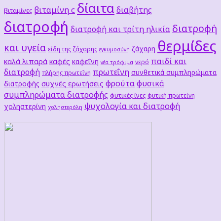
δίαιτα
βιταμίνη c
διαβήτης
βιταμίνες
διατροφή
διατροφή
διατροφή και τρίτη ηλικία
θερμίδες
και υγεία
ζάχαρη
είδη της ζάχαρης
εγκυμοσύνη
παιδί και
καλά λιπαρά
καφές
καφεΐνη
νερό
νέα τρόφιμα
διατροφή
πρωτεΐνη
συνθετικά συμπληρώματα
πλήρης πρωτεΐνη
φρούτα
φυσικά
συχνές ερωτήσεις
διατροφής
συμπληρώματα διατροφής
φυτικές ίνες
φυτική πρωτείνη
ψυχολογία και διατροφή
χοληστερίνη
χοληστερόλη