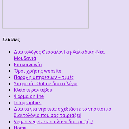
Σελίδες
Διαιτολόγος Θεσσαλονίκη-Χαλκιδική-Νέα
Μουδανιά
Επικοινωνία
‘Οροι χρήσης website
Παροχή υπηρεσιών – τιμές
Υπηρεσία-Online διαιτολόγος
Κλείστε ραντεβού
Φόρμα online
Infographics
Δίαιτα για νηστεία: σχεδιάστε το νηστίσιμο
διαιτολόγιο που σας ταιριάζει!
Vegan-vegetarian πλάνο διατροφής!
Home