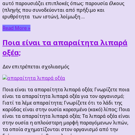
αυτό παρουσιάζει επιπλοκές όπως: παρουσία έλκους
(πληγής που συνοδεύονται από πρήξιμο και
ερυθρότητα των ιστών), λοίμωξη …
Read More »
Ποια είναι τα απαραίτητα λιπαρά
οξέα;
στο
Δεν επιτρέπεται σχολιασμός
Ποια
είναι
τα
Ποια είναι τα απαραίτητα λιπαρά οξέα; Γνωρίζετε ποια
απαραίτητα
είναι τα απαραίτητα λιπαρά οξέα για τον οργανισμό;
λιπαρά
Γιατί τα λέμε απαραίτητα; Γνωρίζετε ότι το λάδι της
οξέα;
καρύδας είναι στην ουσία κορεσμένο (κακό) λίπος; Ποια
είναι τα απαραίτητα λιπαρά οξέα; Τα λιπαρά οξέα είναι
στην ουσία η απλούστερη μορφή παραγόμενων λιπών,
τα οποία σχηματίζονται στον οργανισμό από την