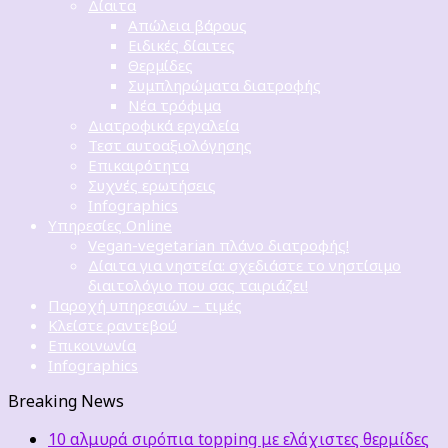
Δίαιτα
Απώλεια βάρους
Ειδικές δίαιτες
Θερμίδες
Συμπληρώματα διατροφής
Νέα τρόφιμα
Διατροφικά εργαλεία
Τεστ αυτοαξιολόγησης
Επικαιρότητα
Συχνές ερωτήσεις
Infographics
Υπηρεσίες Online
Vegan-vegetarian πλάνο διατροφής!
Δίαιτα για νηστεία: σχεδιάστε το νηστίσιμο
διαιτολόγιο που σας ταιριάζει!
Παροχή υπηρεσιών – τιμές
Κλείστε ραντεβού
Επικοινωνία
Infographics
Breaking News
10 αλμυρά σιρόπια topping με ελάχιστες θερμίδες