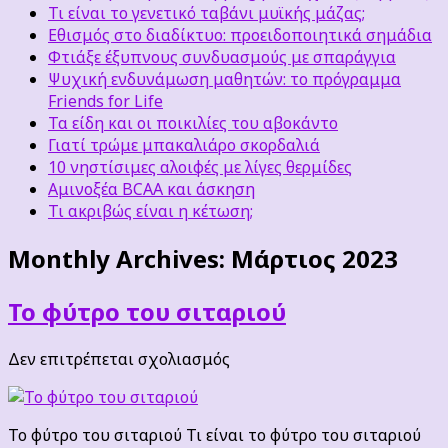
Τι είναι το γενετικό ταβάνι μυϊκής μάζας;
Εθισμός στο διαδίκτυο: προειδοποιητικά σημάδια
Φτιάξε έξυπνους συνδυασμούς με σπαράγγια
Ψυχική ενδυνάμωση μαθητών: το πρόγραμμα
Friends for Life
Τα είδη και οι ποικιλίες του αβοκάντο
Γιατί τρώμε μπακαλιάρο σκορδαλιά
10 νηστίσιμες αλοιφές με λίγες θερμίδες
Αμινοξέα BCAA και άσκηση
Τι ακριβώς είναι η κέτωση;
Monthly Archives:
Μάρτιος 2023
Το φύτρο του σιταριού
στο
Δεν επιτρέπεται σχολιασμός
Το
φύτρο
του
Το φύτρο του σιταριού Τι είναι το φύτρο του σιταριού
σιταριού