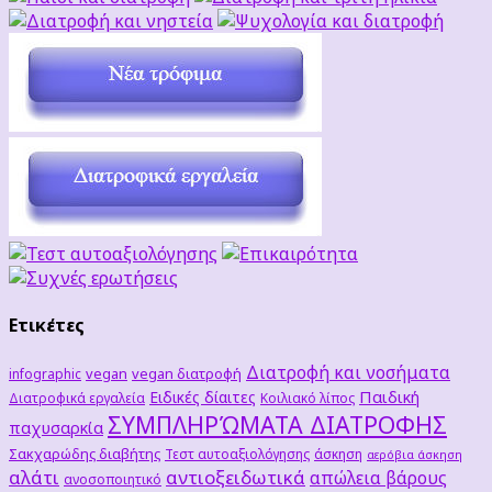
Ετικέτες
Διατροφή και νοσήματα
vegan
vegan διατροφή
infographic
Παιδική
Ειδικές δίαιτες
Διατροφικά εργαλεία
Κοιλιακό λίπος
ΣΥΜΠΛΗΡΏΜΑΤΑ ΔΙΑΤΡΟΦΗΣ
παχυσαρκία
Σακχαρώδης διαβήτης
Τεστ αυτοαξιολόγησης
άσκηση
αερόβια άσκηση
αλάτι
αντιοξειδωτικά
απώλεια βάρους
ανοσοποιητικό