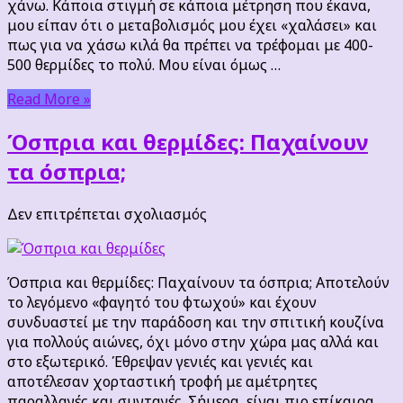
χάνω. Κάποια στιγμή σε κάποια μέτρηση που έκανα,
να
μου είπαν ότι ο μεταβολισμός μου έχει «χαλάσει» και
χάσω
πως για να χάσω κιλά θα πρέπει να τρέφομαι με 400-
βάρος.
500 θερμίδες το πολύ. Μου είναι όμως …
Τι
να
Read More »
κάνω;
Όσπρια και θερμίδες: Παχαίνουν
τα όσπρια;
στο
Δεν επιτρέπεται σχολιασμός
Όσπρια
και
θερμίδες:
Όσπρια και θερμίδες: Παχαίνουν τα όσπρια; Αποτελούν
Παχαίνουν
το λεγόμενο «φαγητό του φτωχού» και έχουν
τα
συνδυαστεί με την παράδοση και την σπιτική κουζίνα
όσπρια;
για πολλούς αιώνες, όχι μόνο στην χώρα μας αλλά και
στο εξωτερικό. Έθρεψαν γενιές και γενιές και
αποτέλεσαν χορταστική τροφή με αμέτρητες
παραλλαγές και συνταγές. Σήμερα, είναι πιο επίκαιρα