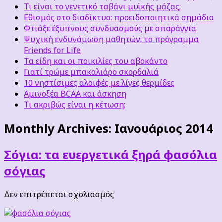
Τι είναι το γενετικό ταβάνι μυϊκής μάζας;
Εθισμός στο διαδίκτυο: προειδοποιητικά σημάδια
Φτιάξε έξυπνους συνδυασμούς με σπαράγγια
Ψυχική ενδυνάμωση μαθητών: το πρόγραμμα
Friends for Life
Τα είδη και οι ποικιλίες του αβοκάντο
Γιατί τρώμε μπακαλιάρο σκορδαλιά
10 νηστίσιμες αλοιφές με λίγες θερμίδες
Αμινοξέα BCAA και άσκηση
Τι ακριβώς είναι η κέτωση;
Monthly Archives:
Ιανουάριος 2014
Σόγια: τα ευεργετικά ξηρά φασόλια
σόγιας
στο
Δεν επιτρέπεται σχολιασμός
Σόγια:
τα