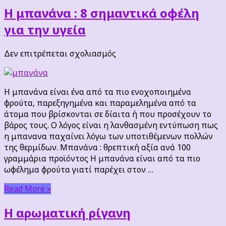
Η μπανάνα : 8 σημαντικά οφέλη
για την υγεία
στο
Δεν επιτρέπεται σχολιασμός
Η
μπανάνα
:
Η μπανάνα είναι ένα από τα πιο ενοχοποιημένα
8
φρούτα, παρεξηγημένα και παραμελημένα από τα
σημαντικά
άτομα που βρίσκονται σε δίαιτα ή που προσέχουν το
οφέλη
βάρος τους. Ο λόγος είναι η λανθασμένη εντύπωση πως
για
η μπανανα παχαίνει λόγω των υποτιθέμενων πολλών
την
της θερμίδων. Μπανάνα : θρεπτική αξία ανά 100
υγεία
γραμμάρια προϊόντος Η μπανάνα είναι από τα πιο
ωφέλημα φρούτα γιατί παρέχει στον …
Read More »
Η αρωματική ρίγανη