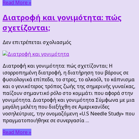
Read More »
Διατροφή και γονιμότητα: πώς
σχετίζονται;
στο
Δεν επιτρέπεται σχολιασμός
Διατροφή
και
γονιμότητα:
Διατροφή και γονιμότητα: πώς σχετίζονται; Η
πώς
ισορροπημένη διατροφή, η διατήρηση του βάρους σε
σχετίζονται;
φυσιολογικά επίπεδα, το στρες, το αλκοόλ, το κάπνισμα
και ο γενικότερος τρόπος ζωής της σημερινής γυναίκας,
παίζουν σημαντικό ρόλο στο κομμάτι που αφορά στην
γονιμότητα. Διατροφή και γονιμότητα Σύμφωνα με μια
μεγάλη μελέτη που διεξήχθη σε Αμερικανίδες
νοσηλεύτριες, την ονομαζόμενη «U.S Needle Study» που
πραγματοποιήθηκε σε συνεργασία …
Read More »