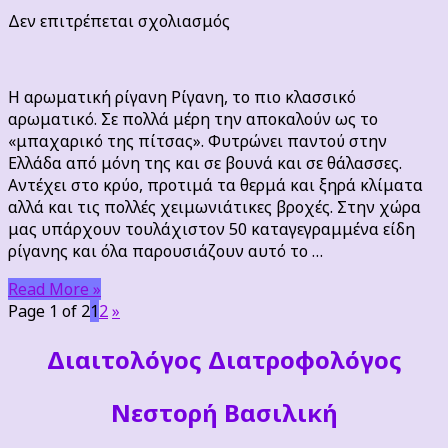
στο
Δεν επιτρέπεται σχολιασμός
Η
αρωματική
ρίγανη
Η αρωματική ρίγανη Ρίγανη, το πιο κλασσικό
αρωματικό. Σε πολλά μέρη την αποκαλούν ως το
«μπαχαρικό της πίτσας». Φυτρώνει παντού στην
Ελλάδα από μόνη της και σε βουνά και σε θάλασσες.
Αντέχει στο κρύο, προτιμά τα θερμά και ξηρά κλίματα
αλλά και τις πολλές χειμωνιάτικες βροχές. Στην χώρα
μας υπάρχουν τουλάχιστον 50 καταγεγραμμένα είδη
ρίγανης και όλα παρουσιάζουν αυτό το …
Read More »
Page 1 of 2
1
2
»
Διαιτoλόγος Διατροφολόγος
Νεστορή Βασιλική