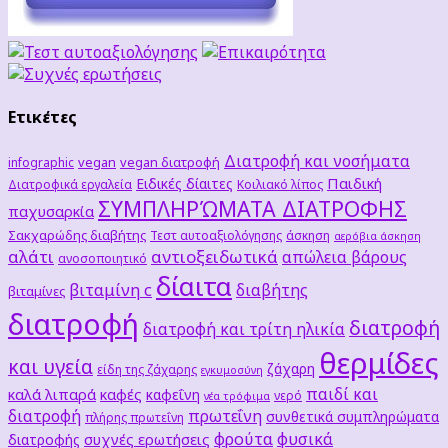
Ετικέτες
Διατροφή και νοσήματα
vegan
vegan διατροφή
infographic
Παιδική
Ειδικές δίαιτες
Διατροφικά εργαλεία
Κοιλιακό λίπος
ΣΥΜΠΛΗΡΏΜΑΤΑ ΔΙΑΤΡΟΦΗΣ
παχυσαρκία
Σακχαρώδης διαβήτης
Τεστ αυτοαξιολόγησης
άσκηση
αερόβια άσκηση
αλάτι
αντιοξειδωτικά
απώλεια βάρους
ανοσοποιητικό
δίαιτα
βιταμίνη c
διαβήτης
βιταμίνες
διατροφή
διατροφή
διατροφή και τρίτη ηλικία
θερμίδες
και υγεία
ζάχαρη
είδη της ζάχαρης
εγκυμοσύνη
παιδί και
καλά λιπαρά
καφές
καφεΐνη
νερό
νέα τρόφιμα
διατροφή
πρωτεΐνη
συνθετικά συμπληρώματα
πλήρης πρωτεΐνη
φρούτα
φυσικά
συχνές ερωτήσεις
διατροφής