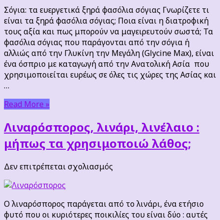
ευεργετικά
Σόγια: τα ευεργετικά ξηρά φασόλια σόγιας Γνωρίζετε τι
ξηρά
είναι τα ξηρά φασόλια σόγιας; Ποια είναι η διατροφική
φασόλια
τους αξία και πως μπορούν να μαγειρευτούν σωστά; Τα
σόγιας
φασόλια σόγιας που παράγονται από την σόγια ή
αλλιώς από την Γλυκίνη την Μεγάλη (Glycine Max), είναι
ένα όσπριο με καταγωγή από την Ανατολική Ασία που
χρησιμοποιείται ευρέως σε όλες τις χώρες της Ασίας και
…
Read More »
Λιναρόσπορος, λινάρι, λινέλαιο :
μήπως τα χρησιμοποιώ λάθος;
στο
Δεν επιτρέπεται σχολιασμός
Λιναρόσπορος,
λινάρι,
λινέλαιο
Ο λιναρόσπορος παράγεται από το λινάρι, ένα ετήσιο
:
φυτό που οι κυριότερες ποικιλίες του είναι δύο : αυτές