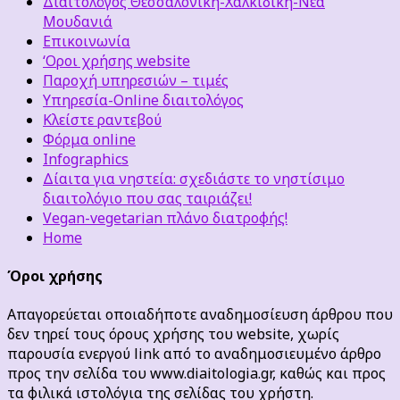
Διαιτολόγος Θεσσαλονίκη-Χαλκιδική-Νέα
Μουδανιά
Επικοινωνία
‘Οροι χρήσης website
Παροχή υπηρεσιών – τιμές
Υπηρεσία-Online διαιτολόγος
Κλείστε ραντεβού
Φόρμα online
Infographics
Δίαιτα για νηστεία: σχεδιάστε το νηστίσιμο
διαιτολόγιο που σας ταιριάζει!
Vegan-vegetarian πλάνο διατροφής!
Home
Όροι χρήσης
Απαγορεύεται οποιαδήποτε αναδημοσίευση άρθρου που
δεν τηρεί τους όρους χρήσης του website, χωρίς
παρουσία ενεργού link από το αναδημοσιευμένο άρθρο
προς την σελίδα του www.diaitologia.gr, καθώς και προς
τα φιλικά ιστολόγια της σελίδας του χρήστη.