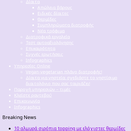
Δίαιτα
Απώλεια βάρους
Ειδικές δίαιτες
Θερμίδες
Συμπληρώματα διατροφής
Νέα τρόφιμα
Διατροφικά εργαλεία
Τεστ αυτοαξιολόγησης
Επικαιρότητα
Συχνές ερωτήσεις
Infographics
Υπηρεσίες Online
Vegan-vegetarian πλάνο διατροφής!
Δίαιτα για νηστεία: σχεδιάστε το νηστίσιμο
διαιτολόγιο που σας ταιριάζει!
Παροχή υπηρεσιών – τιμές
Κλείστε ραντεβού
Επικοινωνία
Infographics
Breaking News
10 αλμυρά σιρόπια topping με ελάχιστες θερμίδες