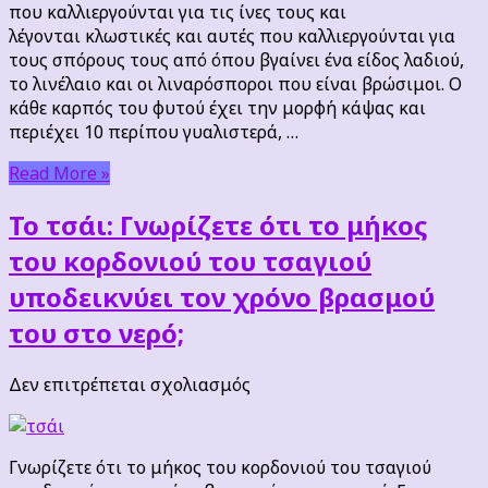
μήπως
που καλλιεργούνται για τις ίνες τους και
τα
λέγονται κλωστικές και αυτές που καλλιεργούνται για
χρησιμοποιώ
τους σπόρους τους από όπου βγαίνει ένα είδος λαδιού,
λάθος;
το λινέλαιο και οι λιναρόσποροι που είναι βρώσιμοι. Ο
κάθε καρπός του φυτού έχει την μορφή κάψας και
περιέχει 10 περίπου γυαλιστερά, …
Read More »
Το τσάι: Γνωρίζετε ότι το μήκος
του κορδονιού του τσαγιού
υποδεικνύει τον χρόνο βρασμού
του στο νερό;
στο
Δεν επιτρέπεται σχολιασμός
Το
τσάι:
Γνωρίζετε
Γνωρίζετε ότι το μήκος του κορδονιού του τσαγιού
ότι