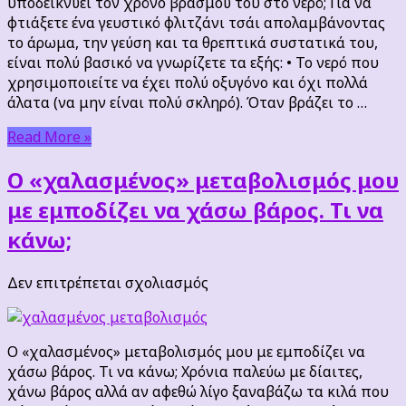
υποδεικνύει τον χρόνο βρασμού του στο νερό; Για να
το
φτιάξετε ένα γευστικό φλιτζάνι τσάι απολαμβάνοντας
μήκος
το άρωμα, την γεύση και τα θρεπτικά συστατικά του,
του
είναι πολύ βασικό να γνωρίζετε τα εξής: • Το νερό που
κορδονιού
χρησιμοποιείτε να έχει πολύ οξυγόνο και όχι πολλά
του
άλατα (να μην είναι πολύ σκληρό). Όταν βράζει το …
τσαγιού
υποδεικνύει
Read More »
τον
χρόνο
Ο «χαλασμένος» μεταβολισμός μου
βρασμού
με εμποδίζει να χάσω βάρος. Τι να
του
στο
κάνω;
νερό;
στο
Δεν επιτρέπεται σχολιασμός
Ο
«χαλασμένος»
μεταβολισμός
Ο «χαλασμένος» μεταβολισμός μου με εμποδίζει να
μου
χάσω βάρος. Τι να κάνω; Χρόνια παλεύω με δίαιτες,
με
χάνω βάρος αλλά αν αφεθώ λίγο ξαναβάζω τα κιλά που
εμποδίζει