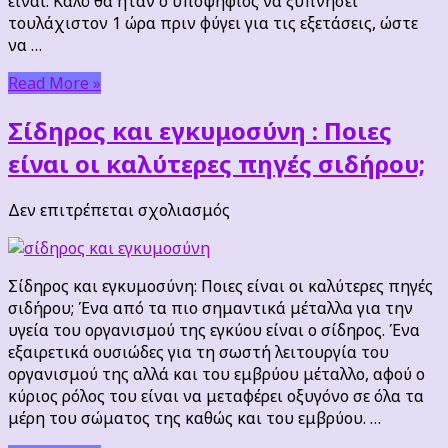
είναι: Καλό θα ήταν ο υποψήφιος να ξυπνήσει
τουλάχιστον 1 ώρα πριν φύγει για τις εξετάσεις, ώστε
να …
Read More »
Σίδηρος και εγκυμοσύνη : Ποιες
είναι οι καλύτερες πηγές σιδήρου;
στο
Δεν επιτρέπεται σχολιασμός
Σίδηρος
και
εγκυμοσύνη
Σίδηρος και εγκυμοσύνη: Ποιες είναι οι καλύτερες πηγές
:
σιδήρου; Ένα από τα πιο σημαντικά μέταλλα για την
Ποιες
υγεία του οργανισμού της εγκύου είναι ο σίδηρος. Ένα
είναι
εξαιρετικά ουσιώδες για τη σωστή λειτουργία του
οι
οργανισμού της αλλά και του εμβρύου μέταλλο, αφού ο
καλύτερες
κύριος ρόλος του είναι να μεταφέρει οξυγόνο σε όλα τα
πηγές
μέρη του σώματος της καθώς και του εμβρύου. …
σιδήρου;